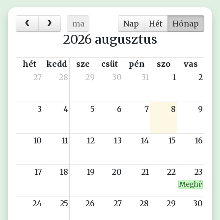
ma
Nap
Hét
Hónap
2026 augusztus
hét
kedd
sze
csüt
pén
szo
vas
27
28
29
30
31
1
2
3
4
5
6
7
8
9
10
11
12
13
14
15
16
17
18
19
20
21
22
23
Meghívó - A
24
25
26
27
28
29
30