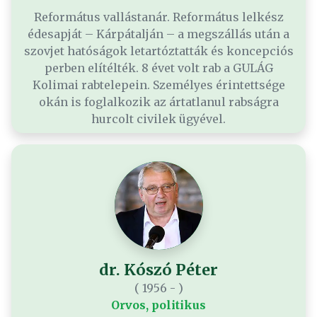
Református vallástanár. Református lelkész
édesapját – Kárpátalján – a megszállás után a
szovjet hatóságok letartóztatták és koncepciós
perben elítélték. 8 évet volt rab a GULÁG
Kolimai rabtelepein. Személyes érintettsége
okán is foglalkozik az ártatlanul rabságra
hurcolt civilek ügyével.
dr. Kószó Péter
( 1956 - )
Orvos, politikus