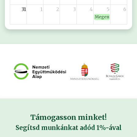
31
1
2
3
4
5
6
Megemlékezés az 19
Támogasson minket!
Segítsd munkánkat adód 1%-ával