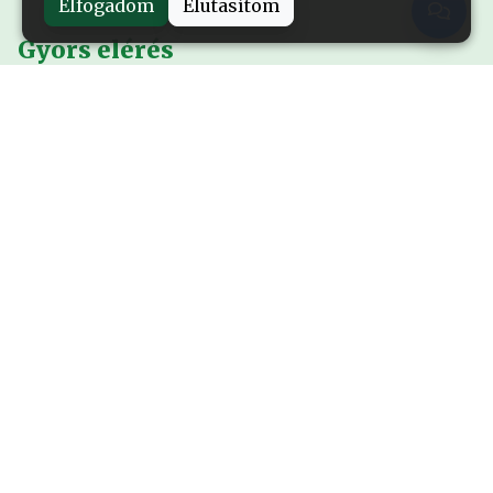
Elfogadom
Elutasítom
Gyors elérés
Nyitólap
Alapítványról
Események
Kiadványok
Sajtó
Rendhagyó történetek
Kapcsolat
Galéria
Filmek
Rendhagyó történelemóra
A Vörös Csillag nyomában