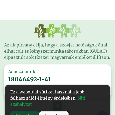
Az alapítvány célja, hogy a szovjet hatóságok által
elhurcolt és kényszermunka táborokban (GULAG)
elpusztult sok tízezer magyarnak emléket állítson.
Adószámunk
18046492-1-41
Támogasson minket adója 1%-ával!
Ez a weboldal sütiket használ a jobb
felhasználói élmény érdekében.
Süti
szabályzat