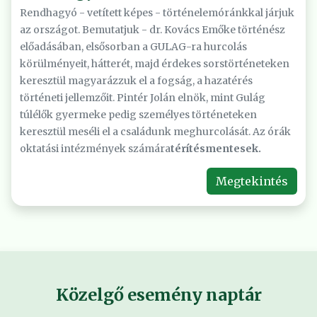
Rendhagyó - vetített képes - történelemóránkkal járjuk
az országot. Bemutatjuk - dr. Kovács Emőke történész
előadásában, elsősorban a GULAG-ra hurcolás
körülményeit, hátterét, majd érdekes sorstörténeteken
keresztül magyarázzuk el a fogság, a hazatérés
történeti jellemzőit. Pintér Jolán elnök, mint Gulág
túlélők gyermeke pedig személyes történeteken
keresztül meséli el a családunk meghurcolását. Az órák
oktatási intézmények számára
térítésmentesek.
Megtekintés
Közelgő esemény naptár