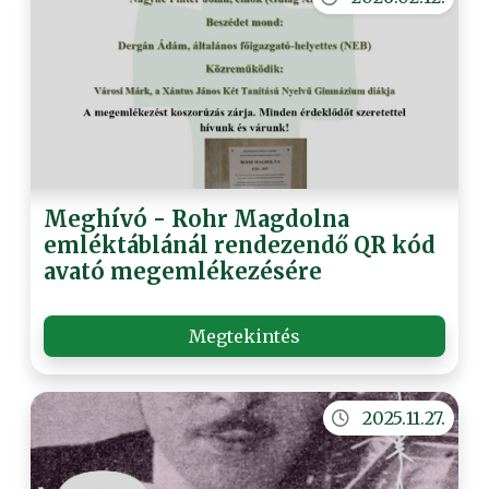
Meghívó - Rohr Magdolna
emléktáblánál rendezendő QR kód
avató megemlékezésére
Megtekintés
2025.11.27.