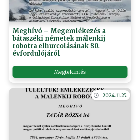
Meghívó – Megemlékezés a
bátaszéki németek málenkij
robotra elhurcolásának 80.
évfordulójáról
Megtekintés
2024.11.25.