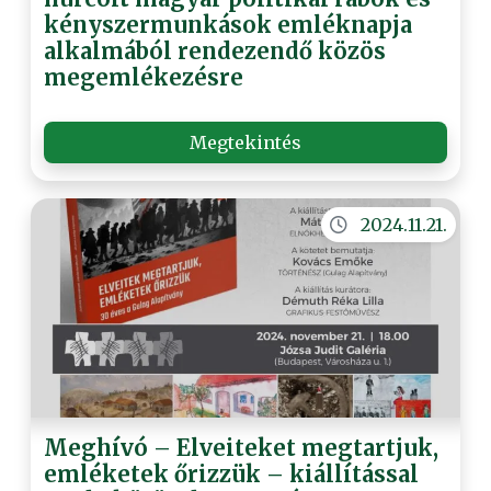
kényszermunkások emléknapja
alkalmából rendezendő közös
megemlékezésre
Megtekintés
2024.11.21.
Meghívó – Elveiteket megtartjuk,
emléketek őrizzük – kiállítással