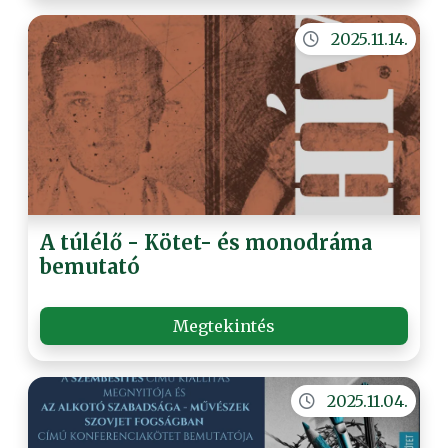
2025.11.14.
A túlélő - Kötet- és monodráma
bemutató
Megtekintés
2025.11.04.