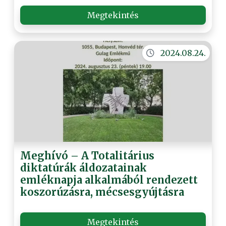
Megtekintés
2024.08.24.
Meghívó – A Totalitárius
diktatúrák áldozatainak
emléknapja alkalmából rendezett
koszorúzásra, mécsesgyújtásra
Megtekintés