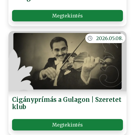
Megtekintés
2026.05.08.
Cigányprímás a Gulagon | Szeretet
klub
Megtekintés