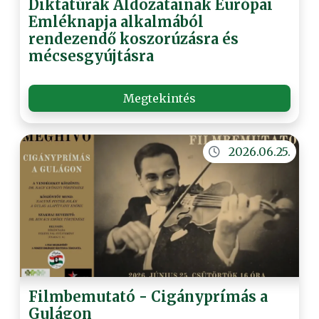
Diktatúrák Áldozatainak Európai
Emléknapja alkalmából
rendezendő koszorúzásra és
mécsesgyújtásra
Megtekintés
2026.06.25.
Filmbemutató - Cigányprímás a
Gulágon