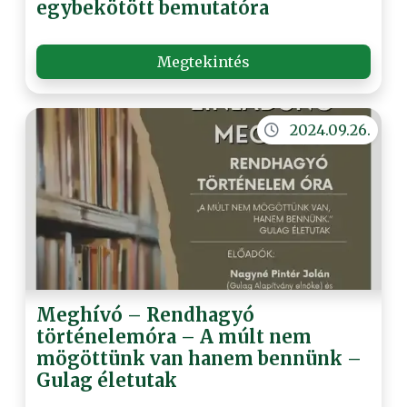
egybekötött bemutatóra
Megtekintés
2024.09.26.
Meghívó – Rendhagyó
történelemóra – A múlt nem
mögöttünk van hanem bennünk –
Gulag életutak