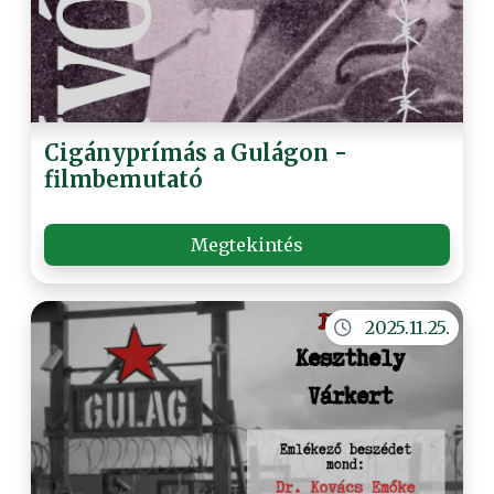
Cigányprímás a Gulágon -
filmbemutató
Megtekintés
2025.11.25.