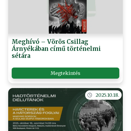
Meghívó – Vörös Csillag
Árnyékában című történelmi
sétára
Megtekintés
2025.10.18.