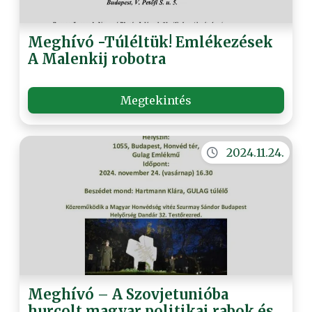
Meghívó -Túléltük! Emlékezések
A Malenkij robotra
Megtekintés
2024.11.24.
Meghívó – A Szovjetunióba
hurcolt magyar politikai rabok és