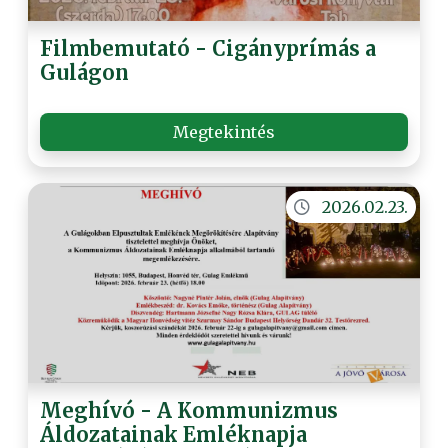
Filmbemutató - Cigányprímás a
Gulágon
Megtekintés
2026.02.23.
Meghívó - A Kommunizmus
Áldozatainak Emléknapja