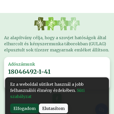
Az alapítvány célja, hogy a szovjet hatóságok által
elhurcolt és kényszermunka táborokban (GULAG)
elpusztult sok tízezer magyarnak emléket állítson.
Adószámunk
18046492-1-41
Támogasson minket adója 1%-ával!
Ez a weboldal sütiket használ a jobb
felhasználói élmény érdekében.
Süti
szabályzat
Elfogadom
Elutasítom