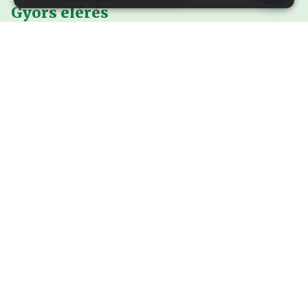
Gyors elérés
Nyitólap
Alapítványról
Események
Kiadványok
Sajtó
Rendhagyó történetek
Kapcsolat
Galéria
Filmek
Rendhagyó történelemóra
A Vörös Csillag nyomában