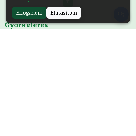
Elfogadom
Elutasítom
Gyors elérés
Nyitólap
Alapítványról
Események
Kiadványok
Sajtó
Rendhagyó történetek
Kapcsolat
Galéria
Filmek
Rendhagyó történelemóra
A Vörös Csillag nyomában