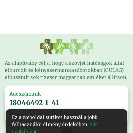
Az alapítvány célja, hogy a szovjet hatóságok által
elhurcolt és kényszermunka táborokban (GULAG)
elpusztult sok tízezer magyarnak emléket állítson.
Adószámunk
18046492-1-41
Támogasson minket adója 1%-ával!
Ez a weboldal sütiket használ a jobb
felhasználói élmény érdekében.
Süti
szabályzat