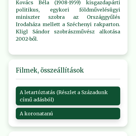
Kovács Béla (1908-1959) kisgazdapárti
politikus, egykori földművelésügyi
miniszter szobra az Országgyűlés
Irodaháza mellett a Széchenyi rakparton.
Kligl Sándor szobrászművész alkotása
2002-ből.
Filmek, összeállítások
A letartóztatás (Részlet a Századunk
című adásból)
A koronatanú