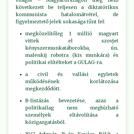
világot – Magyarországon még nem
következett be teljesen a diktatórikus
kommunista hatalomátvétel, de
figyelmeztető jelek sokasága tűnt fel:
megközelítőleg 1 millió magyart
vittek el szovjet
kényszermunkatáborokba, ún.
malenkij robotra (kis munkára) és
politikai elítélteket a GULAG-ra.
a civil és vallási egyletek
működésének korlátozása
megkezdődött.
B-listázás bevezetése, azaz a
politikailag nem megbízható
személyek eltávolítása a
közigazgatásból.