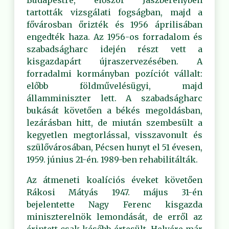
Budapestre, először Jászberényben
tartották vizsgálati fogságban, majd a
fővárosban őrizték és 1956 áprilisában
engedték haza. Az 1956-os forradalom és
szabadságharc idején részt vett a
kisgazdapárt újraszervezésében. A
forradalmi kormányban pozíciót vállalt:
előbb földművelésügyi, majd
államminiszter lett. A szabadságharc
bukását követően a békés megoldásban,
lezárásban hitt, de miután szembesült a
kegyetlen megtorlással, visszavonult és
szülővárosában, Pécsen hunyt el 51 évesen,
1959. június 21-én. 1989-ben rehabilitálták.
Az átmeneti koalíciós éveket követően
Rákosi Mátyás 1947. május 31-én
bejelentette Nagy Ferenc kisgazda
miniszterelnök lemondását, de erről az