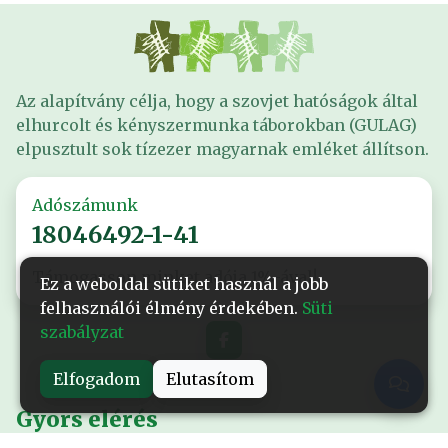
Az alapítvány célja, hogy a szovjet hatóságok által
elhurcolt és kényszermunka táborokban (GULAG)
elpusztult sok tízezer magyarnak emléket állítson.
Adószámunk
18046492-1-41
Támogasson minket adója 1%-ával!
Ez a weboldal sütiket használ a jobb
felhasználói élmény érdekében.
Süti
szabályzat
Elfogadom
Elutasítom
Gyors elérés