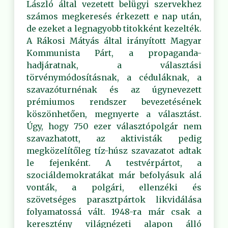
László által vezetett belügyi szervekhez
számos megkeresés érkezett e nap után,
de ezeket a legnagyobb titokként kezelték.
A Rákosi Mátyás által irányított Magyar
Kommunista Párt, a propaganda-
hadjáratnak, a választási
törvénymódosításnak, a céduláknak, a
szavazóturnénak és az úgynevezett
prémiumos rendszer bevezetésének
köszönhetően, megnyerte a választást.
Úgy, hogy 750 ezer választópolgár nem
szavazhatott, az aktivisták pedig
megközelítőleg tíz-húsz szavazatot adtak
le fejenként. A testvérpártot, a
szociáldemokratákat már befolyásuk alá
vonták, a polgári, ellenzéki és
szövetséges parasztpártok likvidálása
folyamatossá vált. 1948-ra már csak a
keresztény világnézeti alapon álló