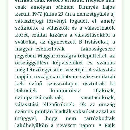
érintett csak később értesült. Helyére már
csak amolyan bábként Dinnyés Lajos
került. 1947. július 23-án a nemzetgyűlés új
választójogi törvényt fogadott el, amely
szűkítette a választók és a választhatók
körét, ezáltal kizárva a választásokból a
svábokat, az úgynevezett B listásokat, a
magyar–csehszlovák lakosságcsere
jegyében Magyarországra települteket, az
országgyűlési képviselőket és számos
még létező egyesület vezetőjét. A választás
napján országosan hatvan–százezer darab
kék színű szavazólapot osztottak ki
Rákosiék kommunista ifjaknak,
szimpatizánsoknak, vasutasoknak,
választási ellenőröknek. Ők az ország
számos pontján leadták voksukat azzal az
ürüggyel, hogy nem tartózkodtak
lakóhelyükön a nevezett napon. A Rajk