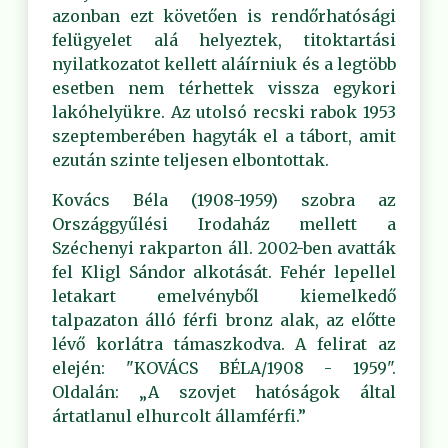
azonban ezt követően is rendőrhatósági
felügyelet alá helyeztek, titoktartási
nyilatkozatot kellett aláírniuk és a legtöbb
esetben nem térhettek vissza egykori
lakóhelyükre. Az utolsó recski rabok 1953
szeptemberében hagyták el a tábort, amit
ezután szinte teljesen elbontottak.
Kovács Béla (1908-1959) szobra az
Országgyűlési Irodaház mellett a
Széchenyi rakparton áll. 2002-ben avatták
fel Kligl Sándor alkotását. Fehér lepellel
letakart emelvényből kiemelkedő
talpazaton álló férfi bronz alak, az előtte
lévő korlátra támaszkodva. A felirat az
elején: "KOVÁCS BÉLA/1908 - 1959".
Oldalán: „A szovjet hatóságok által
ártatlanul elhurcolt államférfi.”