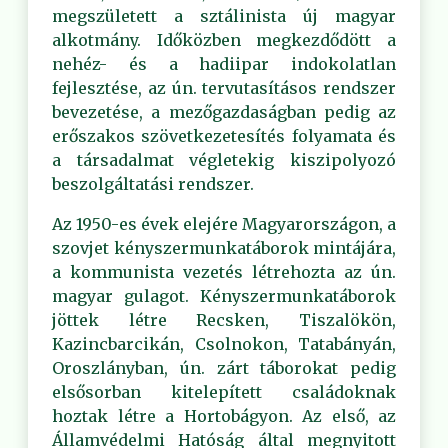
megszületett a sztálinista új magyar
alkotmány. Időközben megkezdődött a
nehéz- és a hadiipar indokolatlan
fejlesztése, az ún. tervutasításos rendszer
bevezetése, a mezőgazdaságban pedig az
erőszakos szövetkezetesítés folyamata és
a társadalmat végletekig kiszipolyozó
beszolgáltatási rendszer.
Az 1950-es évek elejére Magyarországon, a
szovjet kényszermunkatáborok mintájára,
a kommunista vezetés létrehozta az ún.
magyar gulagot. Kényszermunkatáborok
jöttek létre Recsken, Tiszalökön,
Kazincbarcikán, Csolnokon, Tatabányán,
Oroszlányban, ún. zárt táborokat pedig
elsősorban kitelepített családoknak
hoztak létre a Hortobágyon. Az első, az
Államvédelmi Hatóság által megnyitott