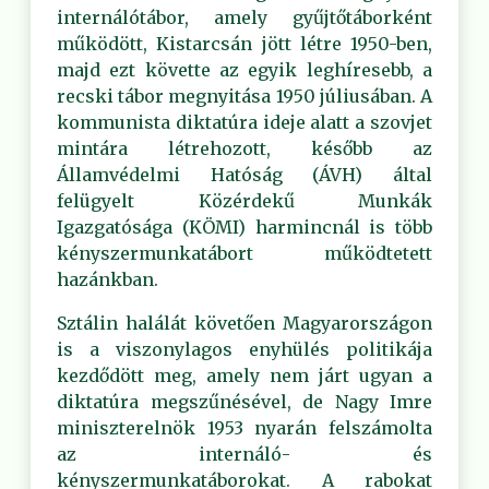
internálótábor, amely gyűjtőtáborként
működött, Kistarcsán jött létre 1950-ben,
majd ezt követte az egyik leghíresebb, a
recski tábor megnyitása 1950 júliusában. A
kommunista diktatúra ideje alatt a szovjet
mintára létrehozott, később az
Államvédelmi Hatóság (ÁVH) által
felügyelt Közérdekű Munkák
Igazgatósága (KÖMI) harmincnál is több
kényszermunkatábort működtetett
hazánkban.
Sztálin halálát követően Magyarországon
is a viszonylagos enyhülés politikája
kezdődött meg, amely nem járt ugyan a
diktatúra megszűnésével, de Nagy Imre
miniszterelnök 1953 nyarán felszámolta
az internáló- és
kényszermunkatáborokat. A rabokat