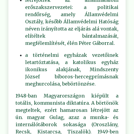
létrejöttek az államhatalom
erőszakszervezetei: a politikai
rendőrség, amely Államvédelmi
Osztály, később Államvédelmi Hatóság
néven irányította az eljárás alá vontak,
elítéltek bántalmazását,
megfélemlítését, élén Péter Gáborral.
a történelmi egyházak vezetőinek
letartóztatása, a katolikus egyház
ikonikus alakjának, Mindszenty
József bíboros-hercegprímásnak
meghurcolása, bebörtönzése.
1948-ban Magyarországon kiépült a
totális, kommunista diktatúra. A börtönök
megteltek, ezért hamarosan létrejött az
ún. magyar Gulag, azaz a munka- és
internálótáborok sokasága (Oroszlány,
Recsk, Kistarcsa, Tiszalök). 1949-ben