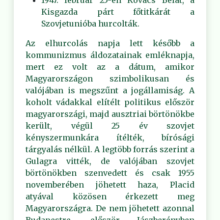
1947. február 25-én Kovács Bélát, a
Kisgazda párt főtitkárát a
Szovjetunióba hurcolták.
Az elhurcolás napja lett később a
kommunizmus áldozatainak emléknapja,
mert ez volt az a dátum, amikor
Magyarországon szimbolikusan és
valójában is megszűnt a jogállamiság. A
koholt vádakkal elítélt politikus először
magyarországi, majd ausztriai börtönökbe
került, végül 25 év szovjet
kényszermunkára ítélték, bírósági
tárgyalás nélkül. A legtöbb forrás szerint a
Gulagra vitték, de valójában szovjet
börtönökben szenvedett és csak 1955
novemberében jöhetett haza, Placid
atyával közösen érkezett meg
Magyarországra. De nem jöhetett azonnal