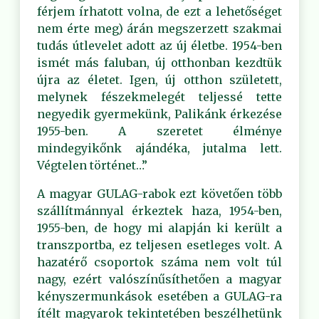
férjem írhatott volna, de ezt a lehetőséget
nem érte meg) árán megszerzett szakmai
tudás útlevelet adott az új életbe. 1954-ben
ismét más faluban, új otthonban kezdtük
újra az életet. Igen, új otthon született,
melynek fészekmelegét teljessé tette
negyedik gyermekünk, Palikánk érkezése
1955-ben. A szeretet élménye
mindegyikőnk ajándéka, jutalma lett.
Végtelen történet…”
A magyar GULAG-rabok ezt követően több
szállítmánnyal érkeztek haza, 1954-ben,
1955-ben, de hogy mi alapján ki került a
transzportba, ez teljesen esetleges volt. A
hazatérő csoportok száma nem volt túl
nagy, ezért valószínűsíthetően a magyar
kényszermunkások esetében a GULAG-ra
ítélt magyarok tekintetében beszélhetünk