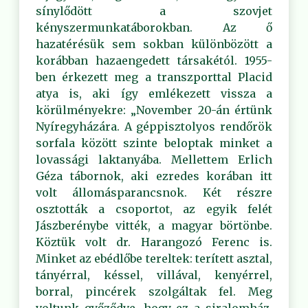
sínylődött a szovjet
kényszermunkatáborokban. Az ő
hazatérésük sem sokban különbözött a
korábban hazaengedett társakétól. 1955-
ben érkezett meg a transzporttal Placid
atya is, aki így emlékezett vissza a
körülményekre: „November 20-án értünk
Nyíregyházára. A géppisztolyos rendőrök
sorfala között szinte beloptak minket a
lovassági laktanyába. Mellettem Erlich
Géza tábornok, aki ezredes korában itt
volt állomásparancsnok. Két részre
osztották a csoportot, az egyik felét
Jászberénybe vitték, a magyar börtönbe.
Köztük volt dr. Harangozó Ferenc is.
Minket az ebédlőbe tereltek: terített asztal,
tányérral, késsel, villával, kenyérrel,
borral, pincérek szolgáltak fel. Meg