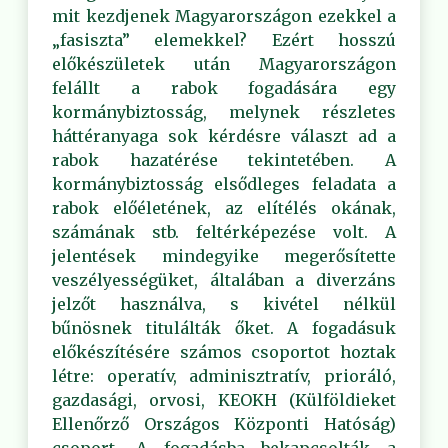
mit kezdjenek Magyarországon ezekkel a
„fasiszta” elemekkel? Ezért hosszú
előkészületek után Magyarországon
felállt a rabok fogadására egy
kormánybiztosság, melynek részletes
háttéranyaga sok kérdésre választ ad a
rabok hazatérése tekintetében. A
kormánybiztosság elsődleges feladata a
rabok előéletének, az elítélés okának,
számának stb. feltérképezése volt. A
jelentések mindegyike megerősítette
veszélyességüket, általában a diverzáns
jelzőt használva, s kivétel nélkül
bűnösnek titulálták őket. A fogadásuk
előkészítésére számos csoportot hoztak
létre: operatív, adminisztratív, prioráló,
gazdasági, orvosi, KEOKH (Külföldieket
Ellenőrző Országos Központi Hatóság)