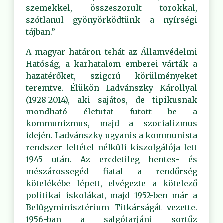
szemekkel, összeszorult torokkal,
szótlanul gyönyörködtünk a nyírségi
tájban.”
A magyar határon tehát az Államvédelmi
Hatóság, a karhatalom emberei várták a
hazatérőket, szigorú körülményeket
teremtve. Élükön Ladvánszky Károllyal
(1928-2014), aki sajátos, de tipikusnak
mondható életutat futott be a
kommunizmus, majd a szocializmus
idején. Ladvánszky ugyanis a kommunista
rendszer feltétel nélküli kiszolgálója lett
1945 után. Az eredetileg hentes- és
mészárossegéd fiatal a rendőrség
kötelékébe lépett, elvégezte a kötelező
politikai iskolákat, majd 1952-ben már a
Belügyminisztérium Titkárságát vezette.
1956-ban a salgótarjáni sortűz