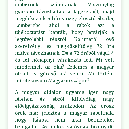
embernek számítanak. Viszonylag
gyorsan távozhattak a lágerekből, majd
megérkeztek a híres nagy elosztótáborba,
Lembergbe, ahol a rabok azt a
tájékoztatást kapták, hogy bevárják a
legtávolabbi részről, Kolimáról jövő
szerelvényt és megközelítőleg 72 óra
múlva távozhatnak. De a 72 órából végül 4
és fél hónapnyi várakozás lett. Mi volt
mindennek az oka? Érdemes a magyar
oldalt is górcső alá venni. Mi történt
mindeközben Magyarországon?
A magyar oldalon ugyanis igen nagy
félelem és ebből kifolyólag nagy
elővigyázatosság uralkodott. Az orosz
őrök már jelezték a magyar raboknak,
hogy Rákosi nem akar benneteket
befogadni. Az indok valósnak bizonyult: