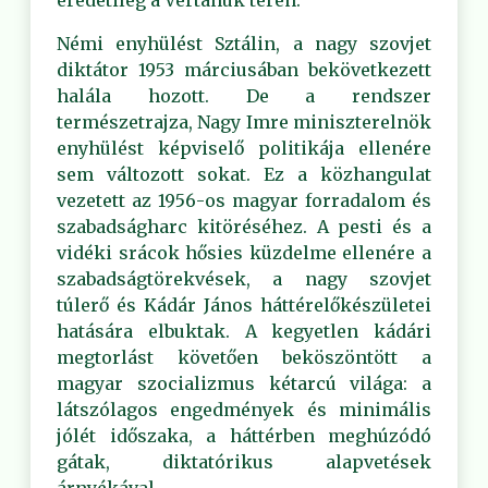
eredetileg a Vértanúk terén.
Némi enyhülést Sztálin, a nagy szovjet
diktátor 1953 márciusában bekövetkezett
halála hozott. De a rendszer
természetrajza, Nagy Imre miniszterelnök
enyhülést képviselő politikája ellenére
sem változott sokat. Ez a közhangulat
vezetett az 1956-os magyar forradalom és
szabadságharc kitöréséhez. A pesti és a
vidéki srácok hősies küzdelme ellenére a
szabadságtörekvések, a nagy szovjet
túlerő és Kádár János háttérelőkészületei
hatására elbuktak. A kegyetlen kádári
megtorlást követően beköszöntött a
magyar szocializmus kétarcú világa: a
látszólagos engedmények és minimális
jólét időszaka, a háttérben meghúzódó
gátak, diktatórikus alapvetések