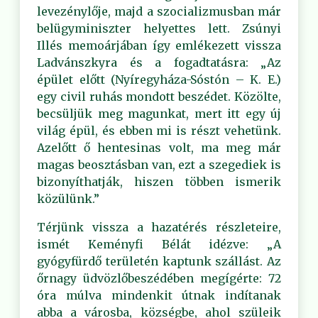
levezénylője, majd a szocializmusban már
belügyminiszter helyettes lett. Zsúnyi
Illés memoárjában így emlékezett vissza
Ladvánszkyra és a fogadtatásra: „Az
épület előtt (Nyíregyháza-Sóstón – K. E.)
egy civil ruhás mondott beszédet. Közölte,
becsüljük meg magunkat, mert itt egy új
világ épül, és ebben mi is részt vehetünk.
Azelőtt ő hentesinas volt, ma meg már
magas beosztásban van, ezt a szegediek is
bizonyíthatják, hiszen többen ismerik
közülünk.”
Térjünk vissza a hazatérés részleteire,
ismét Keményfi Bélát idézve: „A
gyógyfürdő területén kaptunk szállást. Az
őrnagy üdvözlőbeszédében megígérte: 72
óra múlva mindenkit útnak indítanak
abba a városba, községbe, ahol szüleik