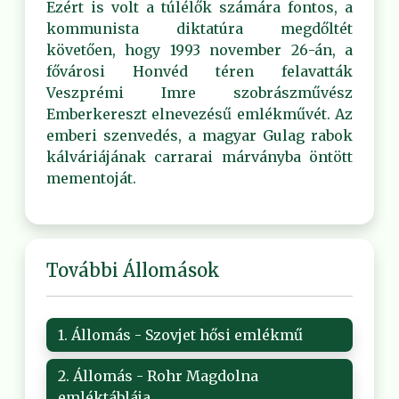
Ezért is volt a túlélők számára fontos, a
kommunista diktatúra megdőltét
követően, hogy 1993 november 26-án, a
fővárosi Honvéd téren felavatták
Veszprémi Imre szobrászművész
Emberkereszt elnevezésű emlékművét. Az
emberi szenvedés, a magyar Gulag rabok
kálváriájának carrarai márványba öntött
mementoját.
További Állomások
1. Állomás - Szovjet hősi emlékmű
2. Állomás - Rohr Magdolna
emléktáblája