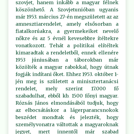
szovjet, hanem inkább a magyar félnek
köszönhető. A Szovjetunióban ugyanis
már 1953. március 27-én megszületett az az
amnesztiarendelet, amely elsősorban a
fiatalkorúakra, a gyermekeiket nevelő
nőkre és az 5 évnél kevesebbre ítéltekre
vonatkozott. Tehát a politikai elítéltek
kimaradtak a rendeletből, ennek ellenére
1953 júniusában a táborokban már
közölték a magyar rabokkal, hogy útnak
fogják indítani őket. Ehhez 1953. október 1-
jén meg is született a minisztertanácsi
rendelet, mely szerint 17.000 fő
szabadulhat, ebből kb. 1500 főnyi magyar.
Rózsás János elmondásából tudjuk, hogy
az elbocsátáskor a lágerparancsnokok
beszédet mondtak és jelezték, hogy
személyvonatra váltottak a magyaroknak
jegyet, mert innentől már szabad