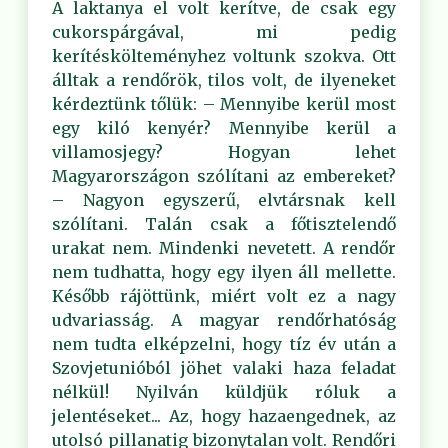
A laktanya el volt kerítve, de csak egy
cukorspárgával, mi pedig
kerítéskölteményhez voltunk szokva. Ott
álltak a rendőrök, tilos volt, de ilyeneket
kérdeztünk tőlük: – Mennyibe kerül most
egy kiló kenyér? Mennyibe kerül a
villamosjegy? Hogyan lehet
Magyarországon szólítani az embereket?
– Nagyon egyszerű, elvtársnak kell
szólítani. Talán csak a főtisztelendő
urakat nem. Mindenki nevetett. A rendőr
nem tudhatta, hogy egy ilyen áll mellette.
Később rájöttünk, miért volt ez a nagy
udvariasság. A magyar rendőrhatóság
nem tudta elképzelni, hogy tíz év után a
Szovjetunióból jöhet valaki haza feladat
nélkül! Nyilván küldjük róluk a
jelentéseket... Az, hogy hazaengednek, az
utolsó pillanatig bizonytalan volt. Rendőri