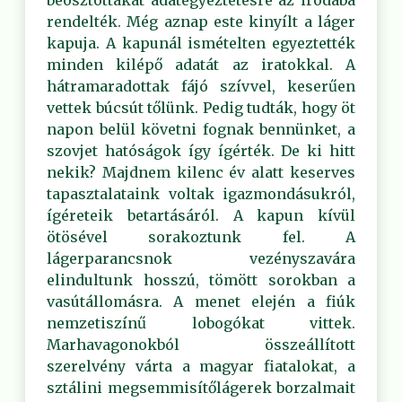
beosztottakat adategyeztetésre az irodába
rendelték. Még aznap este kinyílt a láger
kapuja. A kapunál ismételten egyeztették
minden kilépő adatát az iratokkal. A
hátramaradottak fájó szívvel, keserűen
vettek búcsút tőlünk. Pedig tudták, hogy öt
napon belül követni fognak bennünket, a
szovjet hatóságok így ígérték. De ki hitt
nekik? Majdnem kilenc év alatt keserves
tapasztalataink voltak igazmondásukról,
ígéreteik betartásáról. A kapun kívül
ötösével sorakoztunk fel. A
lágerparancsnok vezényszavára
elindultunk hosszú, tömött sorokban a
vasútállomásra. A menet elején a fiúk
nemzetiszínű lobogókat vittek.
Marhavagonokból összeállított
szerelvény várta a magyar fiatalokat, a
sztálini megsemmisítőlágerek borzalmait