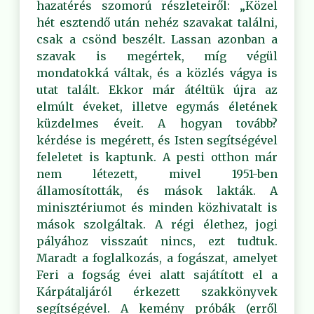
hazatérés szomorú részleteiről: „Közel
hét esztendő után nehéz szavakat találni,
csak a csönd beszélt. Lassan azonban a
szavak is megértek, míg végül
mondatokká váltak, és a közlés vágya is
utat talált. Ekkor már átéltük újra az
elmúlt éveket, illetve egymás életének
küzdelmes éveit. A hogyan tovább?
kérdése is megérett, és Isten segítségével
feleletet is kaptunk. A pesti otthon már
nem létezett, mivel 1951-ben
államosították, és mások lakták. A
minisztériumot és minden közhivatalt is
mások szolgáltak. A régi élethez, jogi
pályához visszaút nincs, ezt tudtuk.
Maradt a foglalkozás, a fogászat, amelyet
Feri a fogság évei alatt sajátított el a
Kárpátaljáról érkezett szakkönyvek
segítségével. A kemény próbák (erről