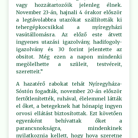
vagy hozzátartozóik jelenleg élnek.
November 23-án, hajnali 4 órakor először
a legtávolabbra utazókat szállították ki
tehergépkocsikkal a nyíregyházi
vasútállomásra. Az előző este átvett
ingyenes utazási igazolvány, hadifogoly-
igazolvány és 30 forint jelentette az
obsitot. Még ezen a napon mindenki
megölelhette a szüleit, testvéreit,
szeretteit.”
A hazatérő rabokat tehát Nyíregyháza-
Sóstón fogadták, november 20-án először
fertőtlenítették, ruhával, élelemmel látták
el őket, a betegeknek hat hónapig ingyen
orvosi ellátást biztosítottak. Ezt követően
egyenként behívattak őket a
parancsnokságra, mindenkinek
nyilatkoznia kellett, hogy hova szeretne