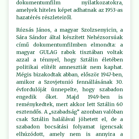
dokumentumfilm nyilatkozatokra,
amelyek hiteles képet adhatnak az 1953-as
hazatérés részleteiről.
Rózsás János, a magyar Szolzsenyicin, a
Sára Sándor által készített Nehézsorsúak
című dokumentumfilmben elmondta: a
magyar GULAG rabok tisztában voltak
azzal a ténnyel, hogy Sztálin életében
politikai elítélt amnesztiát nem kaphat.
Mégis bizakodtak abban, először 1947-ben,
amikor a Szovjetunió fennállásának 30.
évfordulóját ünnepelte, hogy szabadon
engedik őket. Majd 1949-ben is
reménykedtek, mert akkor lett Sztálin 60
esztendős. A „szabadság” azonban valóban
csak Sztálin halálával jöhetett el, de a
szabadon bocsátási folyamat igencsak
elhúzódott, amely nem is annyira a