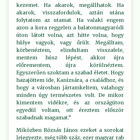
kezemet. Ha akarok, megállhatok. Ha
akarok, visszafordulok, aztán utána
folytatom az utamat. Ha valaki engem
azon a kora reggelen a balatonmagyaródi
úton látott volna, azt hitte volna, hogy
hülye vagyok, vagy őrült. Megálltam,
körbenéztem, elindultam visszafele,
mentem húsz lépést, akkor újra
előrementem, újra körülnéztem.
Egyszerűen szoktam a szabad életet. Hogy
hazajöttem ide, Kanizsára, a családhoz, és
hogy a városban jártamkeltem, valahogy
minden úgy természetes volt. De mikor
kimentem vidékre, és az országúton
egyedül voltam, ott éreztem először
szabadnak magamat.”
Miközben Rózsás János ezeket a sorokat
lejegyezte, még több száz, ezer magyar rab