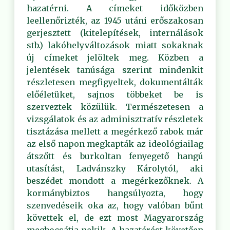
hazatérni. A címeket időközben
leellenőrizték, az 1945 utáni erőszakosan
gerjesztett (kitelepítések, internálások
stb.) lakóhelyváltozások miatt sokaknak
új címeket jelöltek meg. Közben a
jelentések tanúsága szerint mindenkit
részletesen megfigyeltek, dokumentálták
előéletüket, sajnos többeket be is
szerveztek közülük. Természetesen a
vizsgálatok és az adminisztratív részletek
tisztázása mellett a megérkező rabok már
az első napon megkapták az ideológiailag
átszőtt és burkoltan fenyegető hangú
utasítást, Ladvánszky Károlytól, aki
beszédet mondott a megérkezőknek. A
kormánybiztos hangsúlyozta, hogy
szenvedéseik oka az, hogy valóban bűnt
követtek el, de ezt most Magyarország