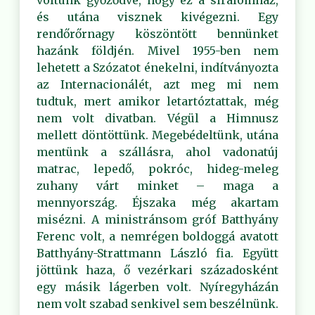
voltunk győződve, hogy ez a siralomház,
és utána visznek kivégezni. Egy
rendőrőrnagy köszöntött bennünket
hazánk földjén. Mivel 1955-ben nem
lehetett a Szózatot énekelni, indítványozta
az Internacionálét, azt meg mi nem
tudtuk, mert amikor letartóztattak, még
nem volt divatban. Végül a Himnusz
mellett döntöttünk. Megebédeltünk, utána
mentünk a szállásra, ahol vadonatúj
matrac, lepedő, pokróc, hideg-meleg
zuhany várt minket – maga a
mennyország. Éjszaka még akartam
misézni. A ministránsom gróf Batthyány
Ferenc volt, a nemrégen boldoggá avatott
Batthyány-Strattmann László fia. Együtt
jöttünk haza, ő vezérkari századosként
egy másik lágerben volt. Nyíregyházán
nem volt szabad senkivel sem beszélnünk.