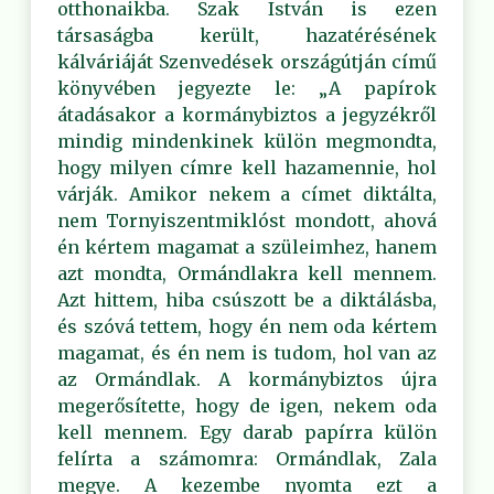
otthonaikba. Szak István is ezen
társaságba került, hazatérésének
kálváriáját Szenvedések országútján című
könyvében jegyezte le: „A papírok
átadásakor a kormánybiztos a jegyzékről
mindig mindenkinek külön megmondta,
hogy milyen címre kell hazamennie, hol
várják. Amikor nekem a címet diktálta,
nem Tornyiszentmiklóst mondott, ahová
én kértem magamat a szüleimhez, hanem
azt mondta, Ormándlakra kell mennem.
Azt hittem, hiba csúszott be a diktálásba,
és szóvá tettem, hogy én nem oda kértem
magamat, és én nem is tudom, hol van az
az Ormándlak. A kormánybiztos újra
megerősítette, hogy de igen, nekem oda
kell mennem. Egy darab papírra külön
felírta a számomra: Ormándlak, Zala
megye. A kezembe nyomta ezt a