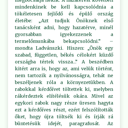
megbocsátja nekik. A hazatérést követően
mindenkinek be kell kapcsolódnia a
tökéletesen fejlődő és épülő ország
életébe: „Azt tudjuk Önöknek első
tanácsként adni, hogy hazatérve, minél
gyorsabban igyekezzenek a
termelőmunkába bekapcsolódni.” –
mondta Ladvánszki. Hiszen: „Önök egy
szabad, független, békés célokért küzdő
országba tértek vissza…” A beszédben
kitért arra is, hogy az, ami velük történt,
nem tartozik a nyilvánosságra, tehát ne
beszéljenek róla a környezetükben. A
rabokkal kérdőívet töltettek ki, melyben
rákérdeztek elítélésük okára. Mivel az
egykori rabok nagy része üresen hagyta
ezt a kérdőíves részt, ezért felszólították
őket, hogy újra töltsék ki és írják rá
büntetésük idejét, paragrafusát. Az