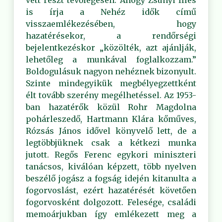
vett részt tevőlegesen. Ahogy Zsúnyi Illés
is írja a Nehéz idők című
visszaemlékezésében, hogy
hazatérésekor, a rendőrségi
bejelentkezéskor „közölték, azt ajánlják,
lehetőleg a munkával foglalkozzam.”
Boldogulásuk nagyon nehéznek bizonyult.
Szinte mindegyikük megbélyegzettként
élt tovább szerény megélhetéssel. Az 1953-
ban hazatérők közül Rohr Magdolna
pohárleszedő, Hartmann Klára kőműves,
Rózsás János idővel könyvelő lett, de a
legtöbbjüknek csak a kétkezi munka
jutott. Regős Ferenc egykori miniszteri
tanácsos, kiválóan képzett, több nyelven
beszélő jogász a fogság idején kitanulta a
fogorvoslást, ezért hazatérését követően
fogorvosként dolgozott. Felesége, családi
memoárjukban így emlékezett meg a