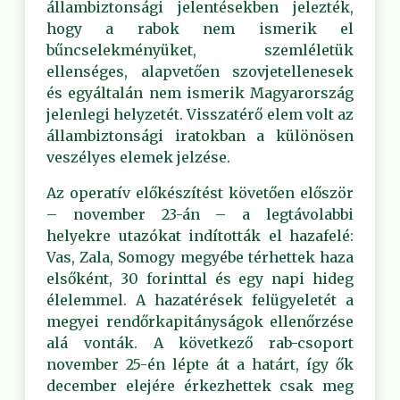
állambiztonsági jelentésekben jelezték,
hogy a rabok nem ismerik el
bűncselekményüket, szemléletük
ellenséges, alapvetően szovjetellenesek
és egyáltalán nem ismerik Magyarország
jelenlegi helyzetét. Visszatérő elem volt az
állambiztonsági iratokban a különösen
veszélyes elemek jelzése.
Az operatív előkészítést követően először
– november 23-án – a legtávolabbi
helyekre utazókat indították el hazafelé:
Vas, Zala, Somogy megyébe térhettek haza
elsőként, 30 forinttal és egy napi hideg
élelemmel. A hazatérések felügyeletét a
megyei rendőrkapitányságok ellenőrzése
alá vonták. A következő rab-csoport
november 25-én lépte át a határt, így ők
december elejére érkezhettek csak meg