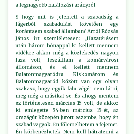
a legnagyobb halálozási arányról.
S hogy mit is jelentett a szabadság a
lágerból szabadulást követően egy
korántsem szabad államban? Arról Rózsás
János írt szemléletesen: „Hazatérésem
után három hónappal ki kellett mennem
vidékre akkor még a közlekedés nagyon
laza volt, leszálltam a komárvárosi
állomáson, és el kellett mennem
Balatonmagyaródra. Kiskomárom és
Balatonmagyaród között van egy olyan
szakasz, hogy egyik falu végét nem látni,
meg még a másikat se. És ahogy mentem
ez történetesen március 15. volt, de akkor
ki emlegette 54-ben március 15-ét, az
országút közepén jutott eszembe, hogy én
szabad vagyok. Én fölemelhetem a fejemet.
Én körbenézhetek. Nem kell hátratenni a