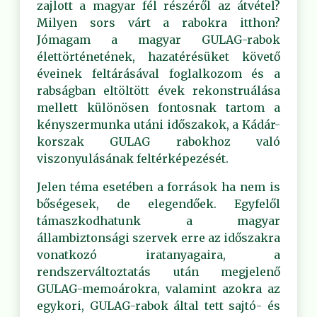
zajlott a magyar fél részéről az átvétel?
Milyen sors várt a rabokra itthon?
Jómagam a magyar GULAG-rabok
élettörténetének, hazatérésüket követő
éveinek feltárásával foglalkozom és a
rabságban eltöltött évek rekonstruálása
mellett különösen fontosnak tartom a
kényszermunka utáni időszakok, a Kádár-
korszak GULAG rabokhoz való
viszonyulásának feltérképezését.
Jelen téma esetében a források ha nem is
bőségesek, de elegendőek. Egyfelől
támaszkodhatunk a magyar
állambiztonsági szervek erre az időszakra
vonatkozó iratanyagaira, a
rendszerváltoztatás után megjelenő
GULAG-memoárokra, valamint azokra az
egykori, GULAG-rabok által tett sajtó- és