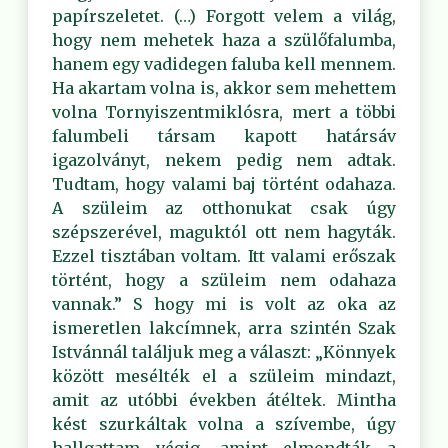
papírszeletet. (…) Forgott velem a világ,
hogy nem mehetek haza a szülőfalumba,
hanem egy vadidegen faluba kell mennem.
Ha akartam volna is, akkor sem mehettem
volna Tornyiszentmiklósra, mert a többi
falumbeli társam kapott határsáv
igazolványt, nekem pedig nem adtak.
Tudtam, hogy valami baj történt odahaza.
A szüleim az otthonukat csak úgy
szépszerével, maguktól ott nem hagyták.
Ezzel tisztában voltam. Itt valami erőszak
történt, hogy a szüleim nem odahaza
vannak.” S hogy mi is volt az oka az
ismeretlen lakcímnek, arra szintén Szak
Istvánnál találjuk meg a választ: „Könnyek
között mesélték el a szüleim mindazt,
amit az utóbbi években átéltek. Mintha
kést szurkáltak volna a szívembe, úgy