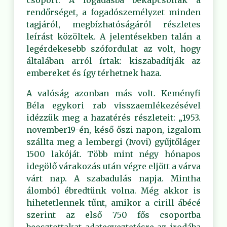
csoport. A fogadásba bekapcsolták a
rendőrséget, a fogadószemélyzet minden
tagjáról, megbízhatóságáról részletes
leírást közöltek. A jelentésekben talán a
legérdekesebb szófordulat az volt, hogy
általában arról írtak: kiszabadítják az
embereket és így térhetnek haza.
A valóság azonban más volt. Keményfi
Béla egykori rab visszaemlékezésével
idézzük meg a hazatérés részleteit: „1953.
november19-én, késő őszi napon, izgalom
szállta meg a lembergi (Ivovi) gyűjtőláger
1500 lakóját. Több mint négy hónapos
idegölő várakozás után végre eljött a várva
várt nap. A szabadulás napja. Mintha
álomból ébredtünk volna. Még akkor is
hihetetlennek tűnt, amikor a cirill ábécé
szerint az első 750 fős csoportba