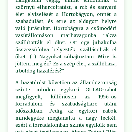
hallgattam végig, amint elmondták a
szörnyű elhurcoltatást, a rab és sanyarú
élet elviselését a Hortobágyon, onnét a
szabadulást, és erre az eldugott helyre
való jutásukat. Hortobágyra a csömödéri
vasútállomáson marhavagonba rakva
szállították el őket. Ott egy juhakolba
összezsúfolva helyezték, szállásolták el
őket. (…) Nagyokat sóhajtoztam. Mire is
jöttem meg én? Ez a szép élet, a szülőhaza,
a boldog hazatérés?”
A hazatérést követően az állambiztonság
szinte minden egykori GULAG-rabot
megfigyelt, különösen az 1956-os
forradalom és szabadságharc utáni
időszakban. Pedig az egykori rabok
mindegyike megtanulta a nagy leckét,
ezért a forradalomban szinte egyikük sem