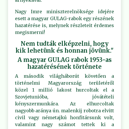
árnyékával.
Nagy Imre miniszterelnöksége idejére
esett a magyar GULAG-rabok egy részének
hazatérése is, melynek részleteit érdemes
megismerni!
Nem tudták elképzelni, hogy
kik lehetünk és honnan jövünk."
A magyar GULAG rabok 1953-as
hazatérésének története
A második világháborút követően a
történelmi Magyarország területéről
közel 1 millió lakost hurcoltak el a
Szovjetunióba, jóvátételi
kényszermunkára. Az elhurcoltak
nagyobb aránya ún. malenkij robotra elvitt
civil vagy németajkú honfitársunk volt,
valamint nagy számot tettek ki a