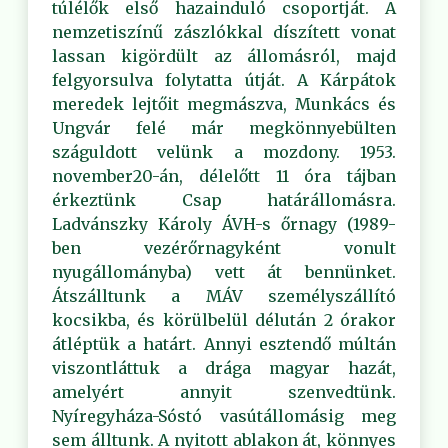
túlélők első hazainduló csoportját. A
nemzetiszínű zászlókkal díszített vonat
lassan kigördült az állomásról, majd
felgyorsulva folytatta útját. A Kárpátok
meredek lejtőit megmászva, Munkács és
Ungvár felé már megkönnyebülten
száguldott velünk a mozdony. 1953.
november20-án, délelőtt 11 óra tájban
érkeztünk Csap határállomásra.
Ladvánszky Károly ÁVH-s őrnagy (1989-
ben vezérőrnagyként vonult
nyugállományba) vett át bennünket.
Átszálltunk a MÁV személyszállító
kocsikba, és körülbelül délután 2 órakor
átléptük a határt. Annyi esztendő múltán
viszontláttuk a drága magyar hazát,
amelyért annyit szenvedtünk.
Nyíregyháza-Sóstó vasútállomásig meg
sem álltunk. A nyitott ablakon át, könnyes