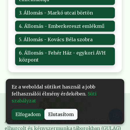
3. Állomás - Markó utcai börtön
4. Állomás - Emberkereszt emlékmű
5. Állomás - Kovács Béla szobra
6. Állomás - Fehér Ház - egykori ÁVH
központ
Ez a weboldal sütiket használ a jobb
felhasználói élmény érdekében.
Süti
szabályzat
Elfogadom
Elutasítom
Az alapítvány célja, hogy a szovjet hatóságok által
elhurcolt és kényszermunka táborokban (GULAG)