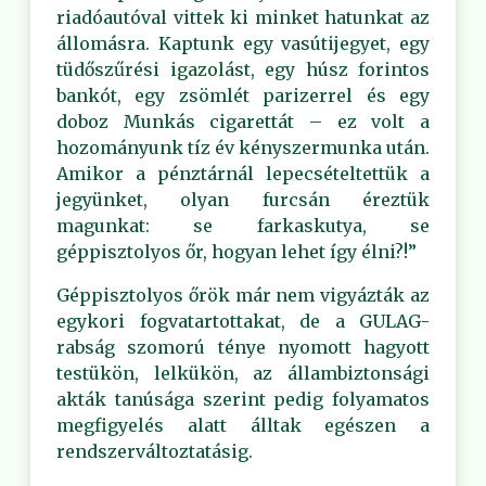
riadóautóval vittek ki minket hatunkat az
állomásra. Kaptunk egy vasútijegyet, egy
tüdőszűrési igazolást, egy húsz forintos
bankót, egy zsömlét parizerrel és egy
doboz Munkás cigarettát – ez volt a
hozományunk tíz év kényszermunka után.
Amikor a pénztárnál lepecsételtettük a
jegyünket, olyan furcsán éreztük
magunkat: se farkaskutya, se
géppisztolyos őr, hogyan lehet így élni?!”
Géppisztolyos őrök már nem vigyázták az
egykori fogvatartottakat, de a GULAG-
rabság szomorú ténye nyomott hagyott
testükön, lelkükön, az állambiztonsági
akták tanúsága szerint pedig folyamatos
megfigyelés alatt álltak egészen a
rendszerváltoztatásig.