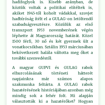
hadifoglyok is. Kisebb arányban, de
köztük voltak a politikai elítéltek is,
akiket 1945-től koholt vádakkal, szovjet
hadbíróság ítélt el a GULAG-on letöltendő
szabadságvesztésre. Közülük az első
transzport 1953 novemberének végén
léphette át Magyarország határát. Közel
1500 férfi, 30 nő és két gyermek ült a
vonatkocsikban. Sztálin 1953 márciusában
bekövetkezett halála váltotta meg őket a
további szenvedéstől.
A magyar GUPVI és GULAG rabok
elhurcolásának történeti hátterét
napjainkra már számos alapos
szakmunka feltárta. A GULAG rabok
hazatérésének históriájában azonban még
mindig sok a fehér folt. Mi alapján
választották ki a hazatérőket? Hogyan