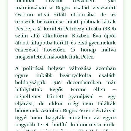
memoár további részében. 1945
márciusában a Regős család visszatért
Ostrom utcai zilált otthonába, de az
oroszok beözönlése miatt jobbnak látták
Pestre, a X. kerületi Petrőczy utcába (38./b
szám alá) átköltözni. Közben Éva újból
áldott állapotba került, és első gyermekük
érkezését követően 15 hónap múlva
megszületett második fiuk, Péter.
A politikai helyzet változása azonban
egyre inkább beárnyékolta családi
boldogságuk. 1945 decemberében már
lefolytattak Regős Ferenc ellen –
népellenes bűntett gyanújával – egy
eljárást, de ekkor még nem találták
bűnösnek. Azonban Regős Ferenc és társai
ügyét nem hagyták annyiban az egyre
nagyobb teret hódító kommunista erők.