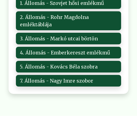
1. Állomás - Szovjet hősi emlékmű
2. Állomás - Rohr Magdolna
emléktáblája
3. Állomás - Markó utcai börtön
4. Állomás - Emberkereszt emlékmű
5. Állomás - Kovács Béla szobra
7. Állomás - Nagy Imre szobor