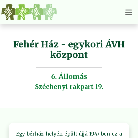
Fehér Ház - egykori ÁVH
központ
6. Állomás
Széchenyi rakpart 19.
Egy bérház helyén épült újjá 1947-ben ez a