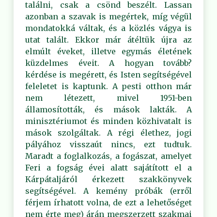
találni, csak a csönd beszélt. Lassan
azonban a szavak is megértek, míg végül
mondatokká váltak, és a közlés vágya is
utat talált. Ekkor már átéltük újra az
elmúlt éveket, illetve egymás életének
küzdelmes éveit. A hogyan tovább?
kérdése is megérett, és Isten segítségével
feleletet is kaptunk. A pesti otthon már
nem létezett, mivel 1951-ben
államosították, és mások lakták. A
minisztériumot és minden közhivatalt is
mások szolgáltak. A régi élethez, jogi
pályához visszaút nincs, ezt tudtuk.
Maradt a foglalkozás, a fogászat, amelyet
Feri a fogság évei alatt sajátított el a
Kárpátaljáról érkezett szakkönyvek
segítségével. A kemény próbák (erről
férjem írhatott volna, de ezt a lehetőséget
nem érte meg) árán megszerzett szakmai