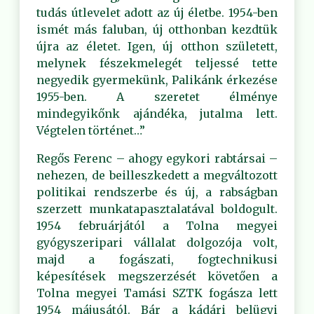
tudás útlevelet adott az új életbe. 1954-ben
ismét más faluban, új otthonban kezdtük
újra az életet. Igen, új otthon született,
melynek fészekmelegét teljessé tette
negyedik gyermekünk, Palikánk érkezése
1955-ben. A szeretet élménye
mindegyikőnk ajándéka, jutalma lett.
Végtelen történet…”
Regős Ferenc – ahogy egykori rabtársai –
nehezen, de beilleszkedett a megváltozott
politikai rendszerbe és új, a rabságban
szerzett munkatapasztalatával boldogult.
1954 februárjától a Tolna megyei
gyógyszeripari vállalat dolgozója volt,
majd a fogászati, fogtechnikusi
képesítések megszerzését követően a
Tolna megyei Tamási SZTK fogásza lett
1954 májusától. Bár a kádári belügyi