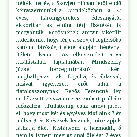
ítélték hét év, a Szovjetunióban letöltendő
kényszermunkára. Mindeközben a 27
éves, háromgyerekes édesanyától
ekkoriban az eltűnt férj fizetését is
megvonták. Regősnének annyit sikerült
kiderítenie, hogy férje a szovjet legfelsőbb
katonai bíróság ítélete alapján hétévnyi
ítéletet kapott. Az elkeseredett anya
kilátástalan fájdalmában Mindszenty
József hercegprímástól kért
meghallgatást, aki fogadta, és áldással,
imával igyekezett erőt adni a
fiatalasszonynak. Regős Ferencné így
emlékezett vissza erre az embert próbáló
időszakra: „Tudatomig csak annyi jutott
el, hogy most két és egyéves kisfiaink 7 év
múlva 9 és 8 évesek lesznek, mire apjuk
láthatja őket. Kislányom, a harmadik, ő
nem is ismeri meg az apai ölelést 7 éves