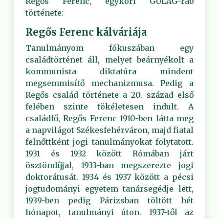
Regős Ferenc, egykori GULAG-rab
története:
Regős Ferenc kálváriája
Tanulmányom fókuszában egy
családtörténet áll, melyet beárnyékolt a
kommunista diktatúra mindent
megsemmisítő mechanizmusa. Pedig a
Regős család története a 20. század első
felében szinte tökéletesen indult. A
családfő, Regős Ferenc 1910-ben látta meg
a napvilágot Székesfehérváron, majd fiatal
felnőttként jogi tanulmányokat folytatott.
1931 és 1932 között Rómában járt
ösztöndíjjal, 1933-ban megszerezte jogi
doktorátusát. 1934 és 1937 között a pécsi
jogtudományi egyetem tanársegédje lett,
1939-ben pedig Párizsban töltött hét
hónapot, tanulmányi úton. 1937-től az