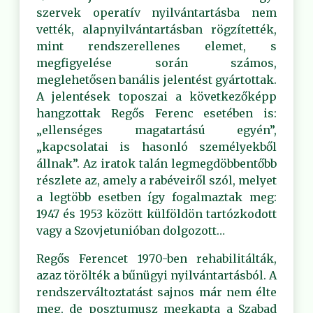
szervek operatív nyilvántartásba nem
vették, alapnyilvántartásban rögzítették,
mint rendszerellenes elemet, s
megfigyelése során számos,
meglehetősen banális jelentést gyártottak.
A jelentések toposzai a következőképp
hangzottak Regős Ferenc esetében is:
„ellenséges magatartású egyén”,
„kapcsolatai is hasonló személyekből
állnak”. Az iratok talán legmegdöbbentőbb
részlete az, amely a rabéveiről szól, melyet
a legtöbb esetben így fogalmaztak meg:
1947 és 1953 között külföldön tartózkodott
vagy a Szovjetunióban dolgozott…
Regős Ferencet 1970-ben rehabilitálták,
azaz törölték a bűnügyi nyilvántartásból. A
rendszerváltoztatást sajnos már nem élte
meg, de posztumusz megkapta a Szabad