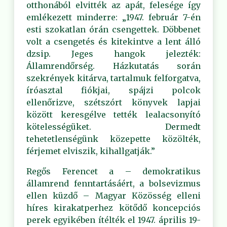
otthonából elvitték az apát, felesége így
emlékezett minderre: „1947. február 7-én
esti szokatlan órán csengettek. Döbbenet
volt a csengetés és kitekintve a lent álló
dzsip. Jeges hangok jelezték:
Államrendőrség. Házkutatás során
szekrények kitárva, tartalmuk felforgatva,
íróasztal fiókjai, spájzi polcok
ellenőrizve, szétszórt könyvek lapjai
között keresgélve tették lealacsonyító
kötelességüket. Dermedt
tehetetlenségünk közepette közölték,
férjemet elviszik, kihallgatják.”
Regős Ferencet a – demokratikus
államrend fenntartásáért, a bolsevizmus
ellen küzdő – Magyar Közösség elleni
híres kirakatperhez kötődő koncepciós
perek egyikében ítélték el 1947. április 19-