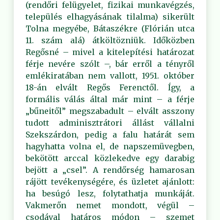
(rendőri felügyelet, fizikai munkavégzés,
település elhagyásának tilalma) sikerült
Tolna megyébe, Bátaszékre (Flórián utca
11. szám alá) átköltözniük. Időközben
Regősné – mivel a kitelepítési határozat
férje nevére szólt –, bár erről a tényről
emlékiratában nem vallott, 1951. október
18-án elvált Regős Ferenctől. Így, a
formális válás által már mint – a férje
„bűneitől” megszabadult – elvált asszony
tudott adminisztrátori állást vállalni
Szekszárdon, pedig a falu határát sem
hagyhatta volna el, de napszemüvegben,
bekötött arccal közlekedve egy darabig
bejött a „csel”. A rendőrség hamarosan
rájött tevékenységére, és üzletet ajánlott:
ha besúgó lesz, folytathatja munkáját.
Vakmerőn nemet mondott, végül –
csodával határos módon – szemet