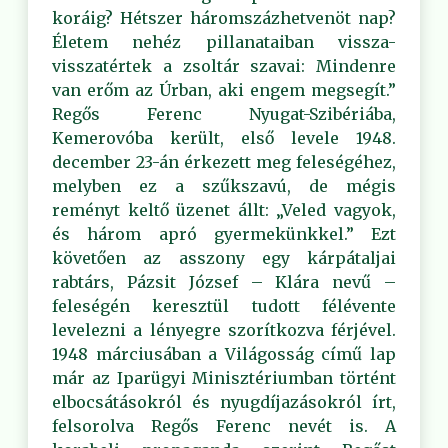
koráig? Hétszer háromszázhetvenöt nap?
Életem nehéz pillanataiban vissza-
visszatértek a zsoltár szavai: Mindenre
van erőm az Úrban, aki engem megsegít.”
Regős Ferenc Nyugat-Szibériába,
Kemerovóba került, első levele 1948.
december 23-án érkezett meg feleségéhez,
melyben ez a szűkszavú, de mégis
reményt keltő üzenet állt: „Veled vagyok,
és három apró gyermekünkkel.” Ezt
követően az asszony egy kárpátaljai
rabtárs, Pázsit József – Klára nevű –
feleségén keresztül tudott félévente
levelezni a lényegre szorítkozva férjével.
1948 márciusában a Világosság című lap
már az Iparügyi Minisztériumban történt
elbocsátásokról és nyugdíjazásokról írt,
felsorolva Regős Ferenc nevét is. A