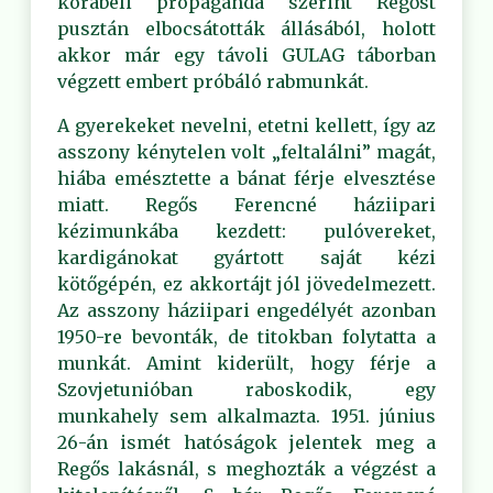
korabeli propaganda szerint Regőst
pusztán elbocsátották állásából, holott
akkor már egy távoli GULAG táborban
végzett embert próbáló rabmunkát.
A gyerekeket nevelni, etetni kellett, így az
asszony kénytelen volt „feltalálni” magát,
hiába emésztette a bánat férje elvesztése
miatt. Regős Ferencné háziipari
kézimunkába kezdett: pulóvereket,
kardigánokat gyártott saját kézi
kötőgépén, ez akkortájt jól jövedelmezett.
Az asszony háziipari engedélyét azonban
1950-re bevonták, de titokban folytatta a
munkát. Amint kiderült, hogy férje a
Szovjetunióban raboskodik, egy
munkahely sem alkalmazta. 1951. június
26-án ismét hatóságok jelentek meg a
Regős lakásnál, s meghozták a végzést a