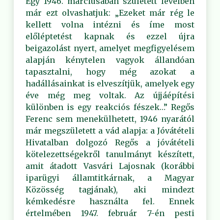
Egy 1946. márciusában született levélben
már ezt olvashatjuk: „Ezeket már rég le
kellett volna intézni és íme most
előléptetést kapnak és ezzel újra
beigazolást nyert, amelyet megfigyelésem
alapján kénytelen vagyok állandóan
tapasztalni, hogy még azokat a
hadállásainkat is elveszítjük, amelyek egy
éve még meg voltak. Az újjáépítési
különben is egy reakciós fészek…” Regős
Ferenc sem menekülhetett, 1946 nyarától
már megszületett a vád alapja: a Jóvátételi
Hivatalban dolgozó Regős a jóvátételi
kötelezettségekről tanulmányt készített,
amit átadott Vasvári Lajosnak (korábbi
iparügyi államtitkárnak, a Magyar
Közösség tagjának), aki mindezt
kémkedésre használta fel. Ennek
értelmében 1947. február 7-én pesti