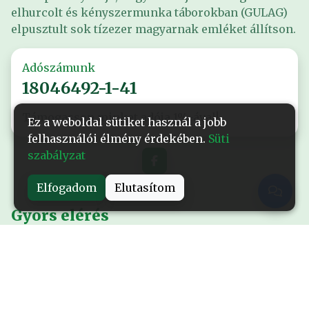
elhurcolt és kényszermunka táborokban (GULAG)
elpusztult sok tízezer magyarnak emléket állítson.
Adószámunk
18046492-1-41
Támogasson minket adója 1%-ával!
Ez a weboldal sütiket használ a jobb
felhasználói élmény érdekében.
Süti
szabályzat
Elfogadom
Elutasítom
Gyors elérés
Nyitólap
Alapítványról
Események
Kiadványok