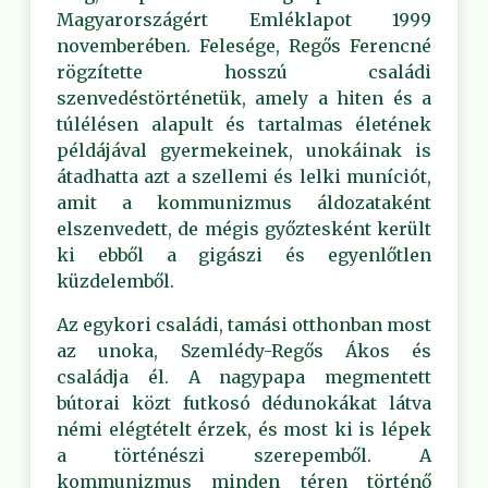
Magyarországért Emléklapot 1999
novemberében. Felesége, Regős Ferencné
rögzítette hosszú családi
szenvedéstörténetük, amely a hiten és a
túlélésen alapult és tartalmas életének
példájával gyermekeinek, unokáinak is
átadhatta azt a szellemi és lelki muníciót,
amit a kommunizmus áldozataként
elszenvedett, de mégis győztesként került
ki ebből a gigászi és egyenlőtlen
küzdelemből.
Az egykori családi, tamási otthonban most
az unoka, Szemlédy-Regős Ákos és
családja él. A nagypapa megmentett
bútorai közt futkosó dédunokákat látva
némi elégtételt érzek, és most ki is lépek
a történészi szerepemből. A
kommunizmus minden téren történő