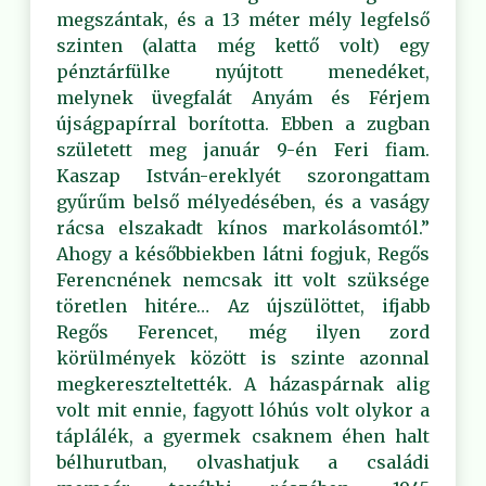
megszántak, és a 13 méter mély legfelső
szinten (alatta még kettő volt) egy
pénztárfülke nyújtott menedéket,
melynek üvegfalát Anyám és Férjem
újságpapírral borította. Ebben a zugban
született meg január 9-én Feri fiam.
Kaszap István-ereklyét szorongattam
gyűrűm belső mélyedésében, és a vaságy
rácsa elszakadt kínos markolásomtól.”
Ahogy a későbbiekben látni fogjuk, Regős
Ferencnének nemcsak itt volt szüksége
töretlen hitére… Az újszülöttet, ifjabb
Regős Ferencet, még ilyen zord
körülmények között is szinte azonnal
megkereszteltették. A házaspárnak alig
volt mit ennie, fagyott lóhús volt olykor a
táplálék, a gyermek csaknem éhen halt
bélhurutban, olvashatjuk a családi