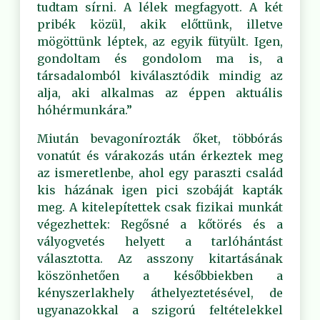
tudtam sírni. A lélek megfagyott. A két
pribék közül, akik előttünk, illetve
mögöttünk léptek, az egyik fütyült. Igen,
gondoltam és gondolom ma is, a
társadalomból kiválasztódik mindig az
alja, aki alkalmas az éppen aktuális
hóhérmunkára.”
Miután bevagonírozták őket, többórás
vonatút és várakozás után érkeztek meg
az ismeretlenbe, ahol egy paraszti család
kis házának igen pici szobáját kapták
meg. A kitelepítettek csak fizikai munkát
végezhettek: Regősné a kőtörés és a
vályogvetés helyett a tarlóhántást
választotta. Az asszony kitartásának
köszönhetően a későbbiekben a
kényszerlakhely áthelyeztetésével, de
ugyanazokkal a szigorú feltételekkel