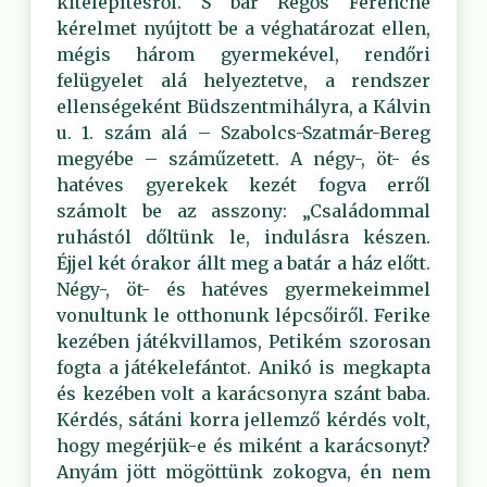
kitelepítésről. S bár Regős Ferencné
kérelmet nyújtott be a véghatározat ellen,
mégis három gyermekével, rendőri
felügyelet alá helyeztetve, a rendszer
ellenségeként Büdszentmihályra, a Kálvin
u. 1. szám alá – Szabolcs-Szatmár-Bereg
megyébe – száműzetett. A négy-, öt- és
hatéves gyerekek kezét fogva erről
számolt be az asszony: „Családommal
ruhástól dőltünk le, indulásra készen.
Éjjel két órakor állt meg a batár a ház előtt.
Négy-, öt- és hatéves gyermekeimmel
vonultunk le otthonunk lépcsőiről. Ferike
kezében játékvillamos, Petikém szorosan
fogta a játékelefántot. Anikó is megkapta
és kezében volt a karácsonyra szánt baba.
Kérdés, sátáni korra jellemző kérdés volt,
hogy megérjük-e és miként a karácsonyt?
Anyám jött mögöttünk zokogva, én nem