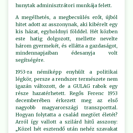
hunytak adminisztrátori munkája felett.
A megélhetés, a megbecsülés erőt, újból
hitet adott az asszonynak, aki kibérelt egy
kis házat, egyholdnyi földdel. Hét közben
este hatig dolgozott, mellette nevelte
három gyermekét, és ellátta a gazdaságot,
mindennapjaiban édesanyja volt
segítségére.
1953-ra némiképp enyhült a politikai
légkör, persze a rendszer természete nem
igazán változott, de a GULAG rabok egy
része hazatérhetett. Regős Ferenc 1953
decemberében érkezett meg az első
nagyobb magyarországi transzporttal.
Hogyan folytatta a család megtört életét?
Arról így vallott a szilárd hitű asszony:
„Közel hét esztendő után nehéz szavakat