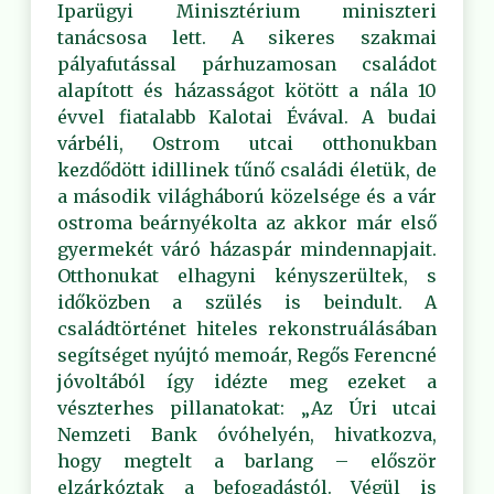
Iparügyi Minisztérium miniszteri
tanácsosa lett. A sikeres szakmai
pályafutással párhuzamosan családot
alapított és házasságot kötött a nála 10
évvel fiatalabb Kalotai Évával. A budai
várbéli, Ostrom utcai otthonukban
kezdődött idillinek tűnő családi életük, de
a második világháború közelsége és a vár
ostroma beárnyékolta az akkor már első
gyermekét váró házaspár mindennapjait.
Otthonukat elhagyni kényszerültek, s
időközben a szülés is beindult. A
családtörténet hiteles rekonstruálásában
segítséget nyújtó memoár, Regős Ferencné
jóvoltából így idézte meg ezeket a
vészterhes pillanatokat: „Az Úri utcai
Nemzeti Bank óvóhelyén, hivatkozva,
hogy megtelt a barlang – először
elzárkóztak a befogadástól. Végül is