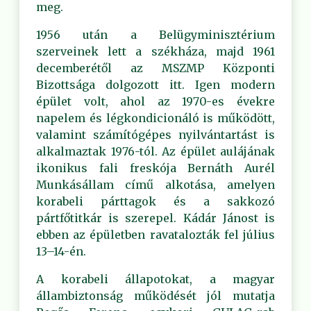
meg.
1956 után a Belügyminisztérium
szerveinek lett a székháza, majd 1961
decemberétől az MSZMP Központi
Bizottsága dolgozott itt. Igen modern
épület volt, ahol az 1970-es évekre
napelem és légkondicionáló is működött,
valamint számítógépes nyilvántartást is
alkalmaztak 1976-tól. Az épület aulájának
ikonikus fali freskója Bernáth Aurél
Munkásállam című alkotása, amelyen
korabeli párttagok és a sakkozó
pártfőtitkár is szerepel. Kádár Jánost is
ebben az épületben ravatalozták fel július
13–14-én.
A korabeli állapotokat, a magyar
állambiztonság működését jól mutatja