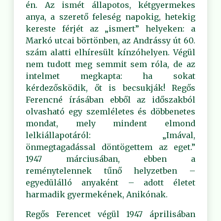
én. Az ismét állapotos, kétgyermekes
anya, a szerető feleség napokig, hetekig
kereste férjét az „ismert” helyeken: a
Markó utcai börtönben, az Andrássy út 60.
szám alatti elhíresült kínzóhelyen. Végül
nem tudott meg semmit sem róla, de az
intelmet megkapta: ha sokat
kérdezősködik, őt is becsukják! Regős
Ferencné írásában ebből az időszakból
olvasható egy szemléletes és döbbenetes
mondat, mely mindent elmond
lelkiállapotáról: „Imával,
önmegtagadással döntögettem az eget.”
1947 márciusában, ebben a
reménytelennek tűnő helyzetben –
egyedülálló anyaként – adott életet
harmadik gyermekének, Anikónak.
Regős Ferencet végül 1947 áprilisában