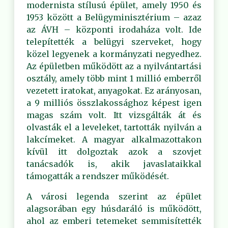
modernista stílusú épület, amely 1950 és
1953 között a Belügyminisztérium – azaz
az ÁVH – központi irodaháza volt. Ide
telepítették a belügyi szerveket, hogy
közel legyenek a kormányzati negyedhez.
Az épületben működött az a nyilvántartási
osztály, amely több mint 1 millió emberről
vezetett iratokat, anyagokat. Ez arányosan,
a 9 milliós összlakossághoz képest igen
magas szám volt. Itt vizsgálták át és
olvasták el a leveleket, tartották nyilván a
lakcímeket. A magyar alkalmazottakon
kívül itt dolgoztak azok a szovjet
tanácsadók is, akik javaslataikkal
támogatták a rendszer működését.
A városi legenda szerint az épület
alagsorában egy húsdaráló is működött,
ahol az emberi tetemeket semmisítették