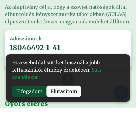
Az alapítvány célja, hogy a szovjet hatóságok által
elhurcolt és kényszermunka táborokban (GULAG)
elpusztult sok tízezer magyarnak emléket állítson.
Adószámunk
18046492-1-41
Támogasson minket adója 1%-ával!
Ez a weboldal sütiket használ a jobb
felhasználói élmény érdekében.
Süti
szabályzat
Elfogadom
Elutasítom
Gyors elérés
Nyitólap
Alapítványról
Események