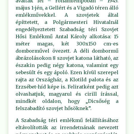
avatták fel – rohamtempóban – 1945.
május 1-jén, a Gellért és a Vigadó téren álló
emlékművekkel. A szovjetek által
építtetett, a Polgármesteri Hivatalnál
engedélyeztetett Szabadság téri Szovjet
Hősi Emlékmű Antal Károly alkotása: 15
méter magas, két 300x150 cm-es
domborművel övezett. A déli dombormű
ábrázolásokon 8 szovjet katona látható, az
északin pedig négy katona, valamint egy
sebesült és egy ápoló. Ezen kívül szerepel
rajta az Országház, a Klotild palota és az
Erzsébet-híd képe is. Feliratként pedig azt
olvashatjuk, magyarul és cirill írással,
mindkét oldalon, hogy „Dicsőség a
felszabadító szovjet hősöknek”.
A Szabadság téri emlékmű felállításához
eltávolították az irrendetnának nevezett