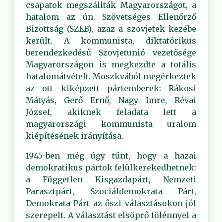
csapatok megszállták Magyarországot, a
hatalom az ún. Szövetséges Ellenőrző
Bizottság (SZEB), azaz a szovjetek kezébe
került. A kommunista, diktatórikus
berendezkedésű Szovjetunió vezetősége
Magyarországon is megkezdte a totális
hatalomátvételt. Moszkvából megérkeztek
az ott kiképzett pártemberek: Rákosi
Mátyás, Gerő Ernő, Nagy Imre, Révai
József, akiknek feladata lett a
magyarországi kommunista uralom
kiépítésének irányítása.
1945-ben még úgy tűnt, hogy a hazai
demokratikus pártok felülkerekedhetnek:
a Független Kisgazdapárt, Nemzeti
Parasztpárt, Szociáldemokrata Párt,
Demokrata Párt az őszi választásokon jól
szerepelt. A választást elsöprő fölénnyel a