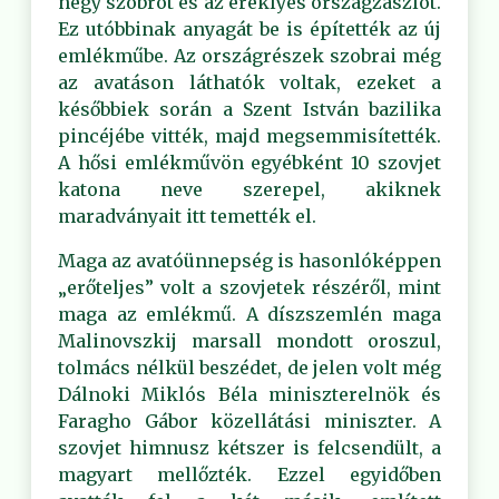
négy szobrot és az ereklyés országzászlót.
Ez utóbbinak anyagát be is építették az új
emlékműbe. Az országrészek szobrai még
az avatáson láthatók voltak, ezeket a
későbbiek során a Szent István bazilika
pincéjébe vitték, majd megsemmisítették.
A hősi emlékművön egyébként 10 szovjet
katona neve szerepel, akiknek
maradványait itt temették el.
Maga az avatóünnepség is hasonlóképpen
„erőteljes” volt a szovjetek részéről, mint
maga az emlékmű. A díszszemlén maga
Malinovszkij marsall mondott oroszul,
tolmács nélkül beszédet, de jelen volt még
Dálnoki Miklós Béla miniszterelnök és
Faragho Gábor közellátási miniszter. A
szovjet himnusz kétszer is felcsendült, a
magyart mellőzték. Ezzel egyidőben