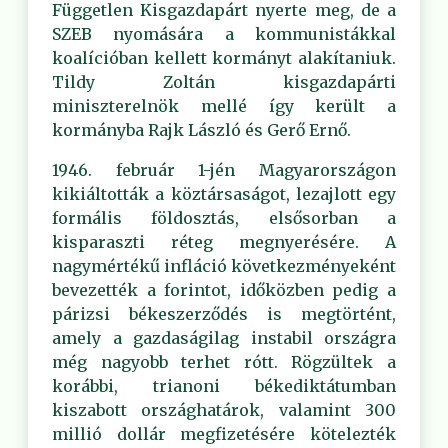
Független Kisgazdapárt nyerte meg, de a
SZEB nyomására a kommunistákkal
koalícióban kellett kormányt alakítaniuk.
Tildy Zoltán kisgazdapárti
miniszterelnök mellé így került a
kormányba Rajk László és Gerő Ernő.
1946. február 1-jén Magyarországon
kikiáltották a köztársaságot, lezajlott egy
formális földosztás, elsősorban a
kisparaszti réteg megnyerésére. A
nagymértékű infláció következményeként
bevezették a forintot, időközben pedig a
párizsi békeszerződés is megtörtént,
amely a gazdaságilag instabil országra
még nagyobb terhet rótt. Rögzültek a
korábbi, trianoni békediktátumban
kiszabott országhatárok, valamint 300
millió dollár megfizetésére kötelezték