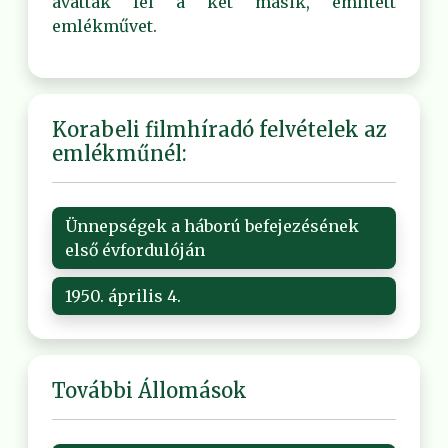
avatták fel a két másik, említett
emlékművet.
Korabeli filmhíradó felvételek az
emlékműnél:
Ünnepségek a háború befejezésének
első évfordulóján
1950. április 4.
További Állomások